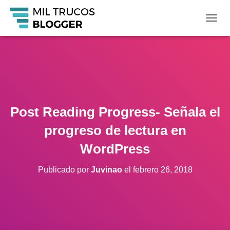
C
A
M
B
I
A
R
M
O
Post Reading Progress- Señala el
D
O
progreso de lectura en
D
E
WordPress
N
A
Publicado por
Juvinao
el
febrero 26, 2018
V
E
G
A
C
I