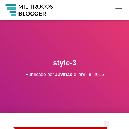
C
A
M
B
I
A
R
M
O
style-3
D
O
Publicado por
Juvinao
el
abril 8, 2015
D
E
N
A
V
E
G
A
C
I