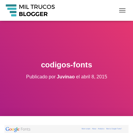
C
A
M
B
I
A
R
M
O
codigos-fonts
D
O
Publicado por
Juvinao
el
abril 8, 2015
D
E
N
A
V
E
G
A
C
I