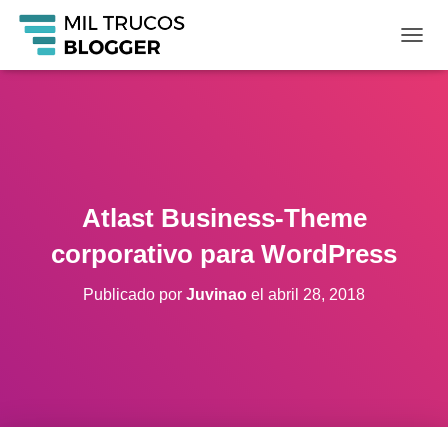
C
A
M
B
I
A
R
M
O
Atlast Business-Theme
D
O
corporativo para WordPress
D
E
Publicado por
Juvinao
el
abril 28, 2018
N
A
V
E
G
A
C
I