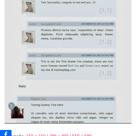
Ó
N
Tamaño:
150 × 150
|
289 × 300
|
559 × 580