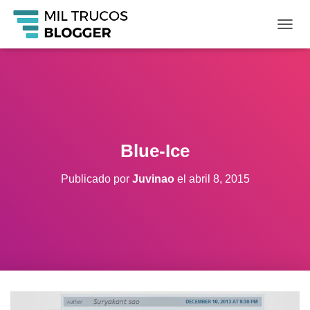
C
A
M
B
I
A
R
M
O
Blue-Ice
D
O
Publicado por
Juvinao
el
abril 8, 2015
D
E
N
A
V
E
G
A
C
I