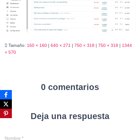
Ó
N
Tamaño:
160 × 160
|
640 × 271
|
750 × 318
|
750 × 318
|
1344
× 570
0 comentarios
Deja una respuesta
Nombre
*