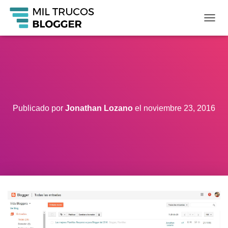
C
A
M
B
I
A
R
M
O
Publicado por
Jonathan Lozano
el
noviembre 23, 2016
D
O
D
E
N
A
V
E
G
A
C
I