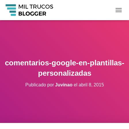
C
A
M
B
I
A
R
M
O
comentarios-google-en-plantillas-
D
O
personalizadas
D
E
Publicado por
Juvinao
el
abril 8, 2015
N
A
V
E
G
A
C
I