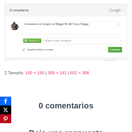
Ó
N
Tamaño:
150 × 150
|
300 × 142
|
652 × 308
0 comentarios