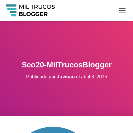
C
A
M
B
I
A
R
M
O
Seo20-MilTrucosBlogger
D
O
Publicado por
Juvinao
el
abril 8, 2015
D
E
N
A
V
E
G
A
C
I