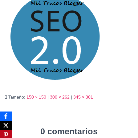
Ó
N
Tamaño:
150 × 150
|
300 × 262
|
345 × 301
0 comentarios