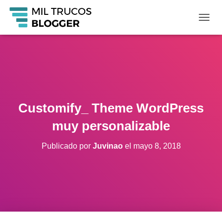
C
A
M
B
I
A
R
M
O
Customify_ Theme WordPress
D
O
muy personalizable
D
E
Publicado por
Juvinao
el
mayo 8, 2018
N
A
V
E
G
A
C
I