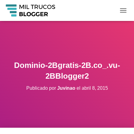
C
A
M
B
I
A
R
M
O
Dominio-2Bgratis-2B.co_.vu-
D
O
2BBlogger2
D
E
Publicado por
Juvinao
el
abril 8, 2015
N
A
V
E
G
A
C
I