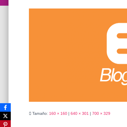
Tamaño:
160 × 160
|
640 × 301
|
700 × 329