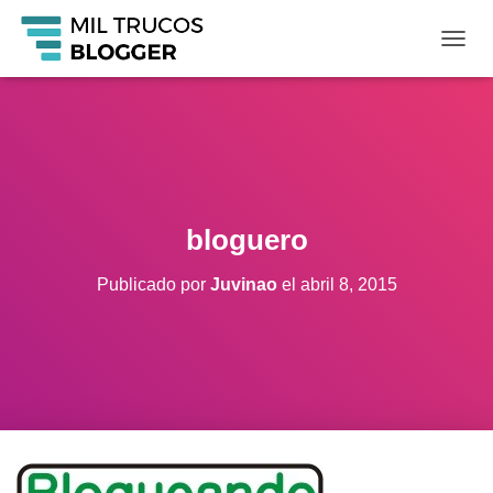
C
A
M
B
I
A
R
M
O
bloguero
D
O
Publicado por
Juvinao
el
abril 8, 2015
D
E
N
A
V
E
G
A
C
I