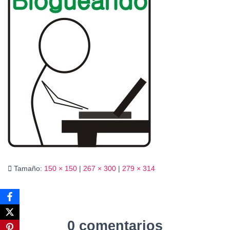
Ó
N
Tamaño:
150 × 150
|
267 × 300
|
279 × 314
0 comentarios