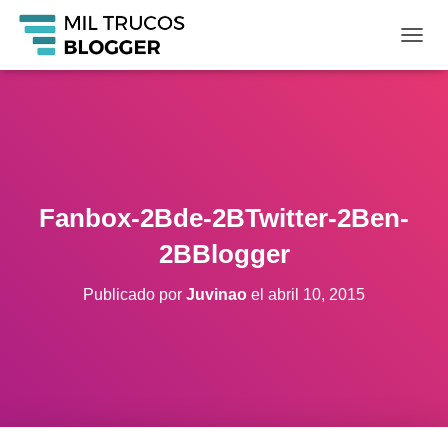
C
A
M
B
I
A
R
M
O
Fanbox-2Bde-2BTwitter-2Ben-
D
O
2BBlogger
D
E
Publicado por
Juvinao
el
abril 10, 2015
N
A
V
E
G
A
C
I