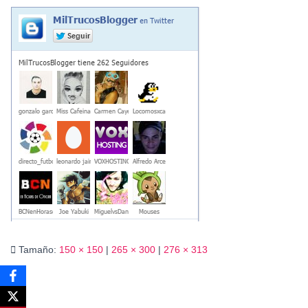
Ó
N
Tamaño:
150 × 150
|
265 × 300
|
276 × 313