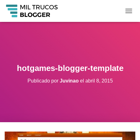
C
A
M
B
I
A
R
M
O
hotgames-blogger-template
D
O
Publicado por
Juvinao
el
abril 8, 2015
D
E
N
A
V
E
G
A
C
I