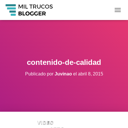
C
A
M
B
I
A
R
M
O
contenido-de-calidad
D
O
Publicado por
Juvinao
el
abril 8, 2015
D
E
N
A
V
E
G
A
C
I