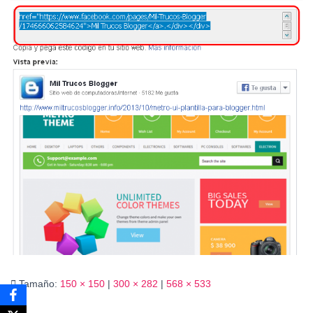
Ó
N
Tamaño:
150 × 150
|
300 × 282
|
568 × 533