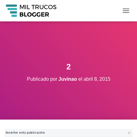
C
A
M
B
I
A
R
M
O
2
D
O
Publicado por
Juvinao
el
abril 8, 2015
D
E
N
A
V
E
G
A
C
I