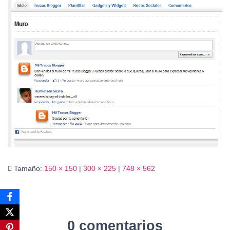
Ó
N
Tamaño:
150 × 150
|
300 × 225
|
748 × 562
0 comentarios