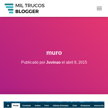
C
A
M
B
I
A
R
M
O
muro
D
O
Publicado por
Juvinao
el
abril 8, 2015
D
E
N
A
V
E
G
A
C
I