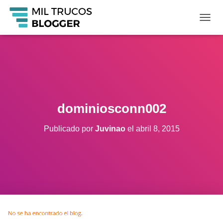
C
A
M
B
I
A
R
M
O
dominiosconn002
D
O
Publicado por
Juvinao
el
abril 8, 2015
D
E
N
A
V
E
G
A
C
I