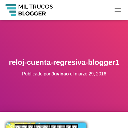
C
A
M
B
I
A
R
M
O
reloj-cuenta-regresiva-blogger1
D
O
Publicado por
Juvinao
el
marzo 29, 2016
D
E
N
A
V
E
G
A
C
I