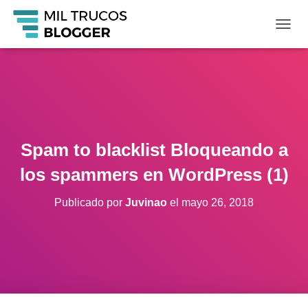
C
A
M
B
I
A
R
M
O
Spam to blacklist Bloqueando a
D
O
los spammers en WordPress (1)
D
E
Publicado por
Juvinao
el
mayo 26, 2018
N
A
V
E
G
A
C
I