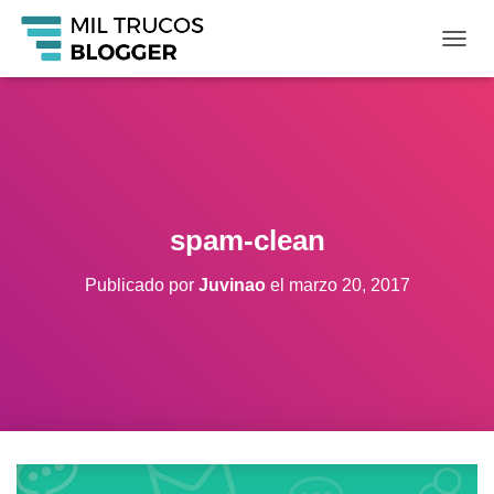
C
A
M
B
I
A
R
M
O
spam-clean
D
O
Publicado por
Juvinao
el
marzo 20, 2017
D
E
N
A
V
E
G
A
C
I