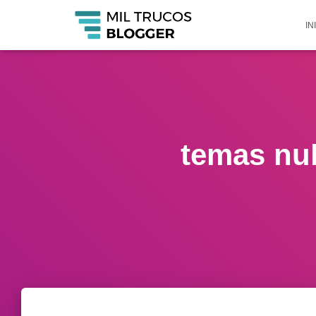
IN
temas nu