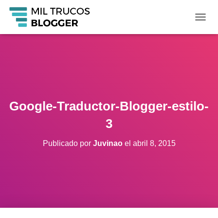
C
A
M
B
I
A
R
M
O
Google-Traductor-Blogger-estilo-
D
O
3
D
E
Publicado por
Juvinao
el
abril 8, 2015
N
A
V
E
G
A
C
I