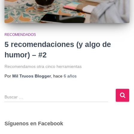
RECOMENDADOS
5 recomendaciones (y algo de
humor) – #2
Recomendamos otra cinco herramientas
Por
Mil Trucos Blogger
, hace
6 años
B
u
s
c
a
Síguenos en Facebook
r
: