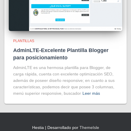
PLANTILLAS
AdminLTE-Excelente Plantilla Blogger
para posicionamiento
AdminLTE es una hermosa plantilla para Blogger, de
carga rápida, cuenta con excelente optimización SEO,
además de poseer diseño responsive; en cuanto a sus
características, podemos decir que posee 3 columnas,
menú superior responsive, buscador
Leer más
Hestia | Desarrollado por
ThemeIsle