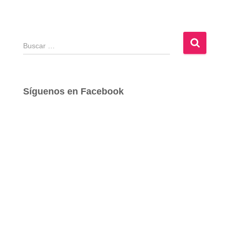
B
u
s
c
a
Síguenos en Facebook
r
: