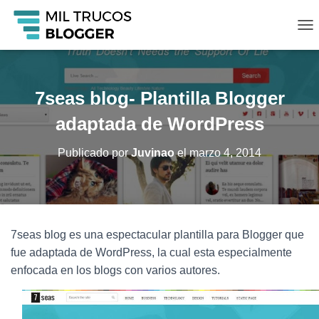
C
A
M
B
I
7seas blog- Plantilla Blogger
A
R
adaptada de WordPress
M
O
Publicado por
Juvinao
el
marzo 4, 2014
D
O
D
E
N
A
7seas blog es una espectacular plantilla para Blogger que
V
fue adaptada de WordPress, la cual esta especialmente
E
G
enfocada en los blogs con varios autores.
A
C
I