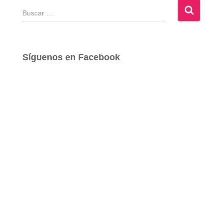
B
u
s
c
a
Síguenos en Facebook
r
: