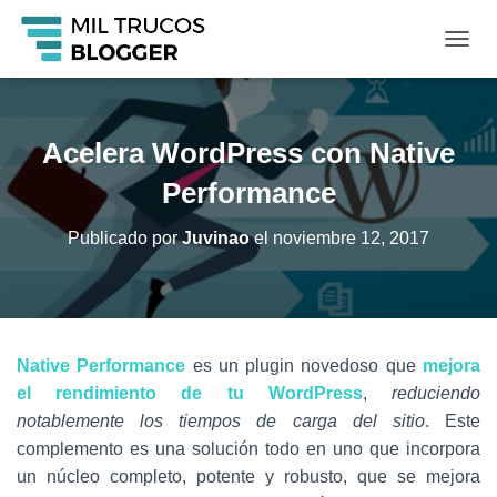
C
A
M
B
I
Acelera WordPress con Native
A
R
Performance
M
O
Publicado por
Juvinao
el
noviembre 12, 2017
D
O
D
E
N
A
Native Performance
es un plugin novedoso que
mejora
V
el rendimiento de tu WordPress
,
reduciendo
E
G
notablemente los tiempos de carga del sitio
. Este
A
complemento es una solución todo en uno que incorpora
C
un núcleo completo, potente y robusto, que se mejora
I