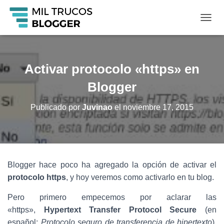
C
A
M
B
I
Activar protocolo «https» en
A
R
Blogger
M
O
Publicado por
Juvinao
el
noviembre 17, 2015
D
O
D
E
N
A
Blogger hace poco ha agregado la opción de activar el
V
protocolo https
, y hoy veremos como activarlo en tu blog.
E
G
A
Pero primero empecemos por aclarar las
C
«https»,
Hypertext Transfer Protocol Secure
(en
I
español:
Protocolo seguro de transferencia de hipertexto
),