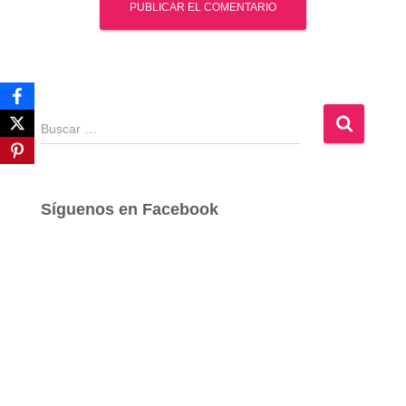
B
u
s
c
a
Síguenos en Facebook
r
: