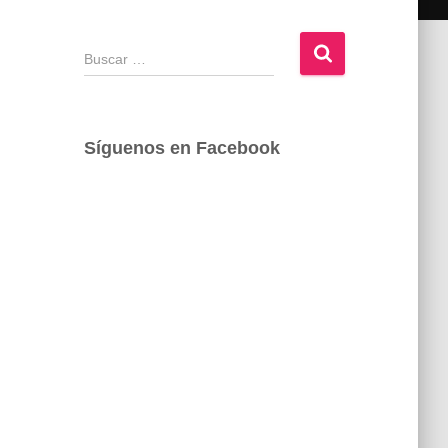
B
u
s
c
a
Síguenos en Facebook
r
: