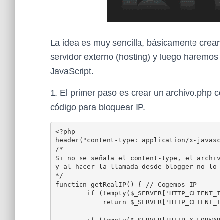
La idea es muy sencilla, básicamente crea
servidor externo (hosting) y luego haremos
JavaScript.
1. El primer paso es crear un archivo.php 
código para bloquear IP.
<?php

header("content-type: application/x-javasc
/*

Si no se señala el content-type, el archiv
y al hacer la llamada desde blogger no lo 
*/

function getRealIP() { // Cogemos IP

        if (!empty($_SERVER['HTTP_CLIENT_I
            return $_SERVER['HTTP_CLIENT_I
        if (!empty($_SERVER['HTTP_X_FORWAR