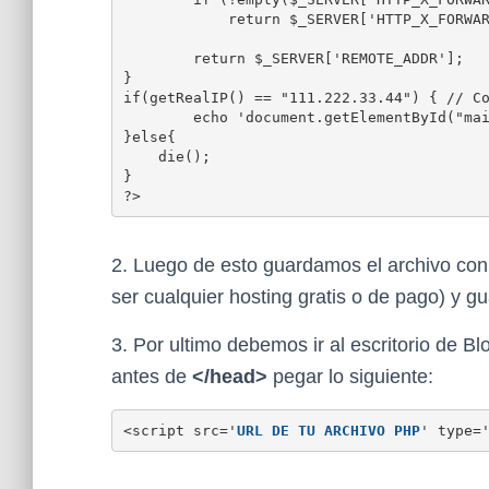
            return $_SERVER['HTTP_X_FORWAR
        return $_SERVER['REMOTE_ADDR'];

}

if(getRealIP() == "111.222.33.44") { // Co
        echo 'document.getElementById("mai
}else{

    die();

}

?>
2. Luego de esto guardamos el archivo con 
ser cualquier hosting gratis o de pago) y g
3. Por ultimo debemos ir al escritorio de Blo
antes de
</head>
pegar lo siguiente:
<script src='
URL DE TU ARCHIVO PHP
' type=