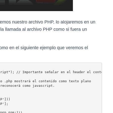
remos nuestro archivo PHP, lo alojaremos en un
 la llamada al archivo PHP como si fuera un
como en el siguiente ejemplo que veremos el
ript"); // Importante señalar en el header el content-ty
o .php mostrará el contenido como texto plano 

reconocerá como javascript.

P']))

P'];

DED_FOR']))
