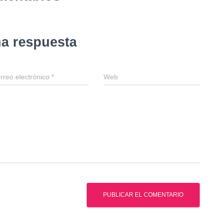
na respuesta
rreo electrónico
*
Web