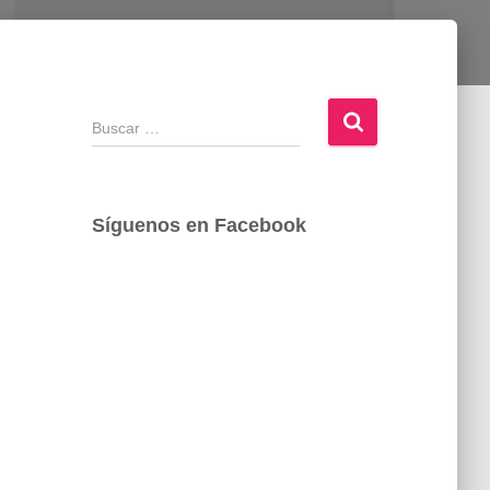
B
u
s
c
a
Síguenos en Facebook
r
: