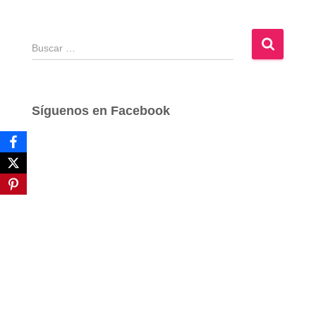
B
u
s
c
a
Síguenos en Facebook
r
: