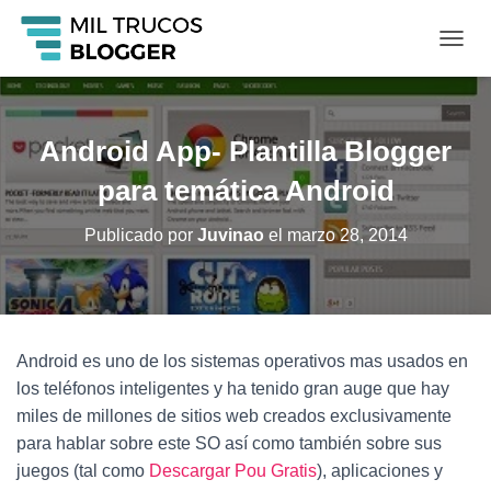
C
A
M
B
I
Android App- Plantilla Blogger
A
R
para temática Android
M
O
Publicado por
Juvinao
el
marzo 28, 2014
D
O
D
E
N
A
Android es uno de los sistemas operativos mas usados en
V
los teléfonos inteligentes y ha tenido gran auge que hay
E
G
miles de millones de sitios web creados exclusivamente
A
para hablar sobre este SO así como también sobre sus
C
juegos (tal como
Descargar Pou Gratis
), aplicaciones y
I