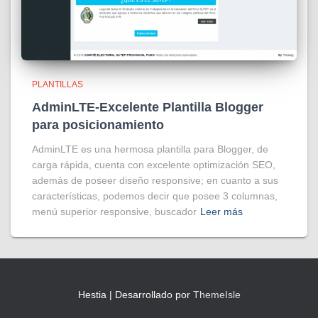
PLANTILLAS
AdminLTE-Excelente Plantilla Blogger
para posicionamiento
AdminLTE es una hermosa plantilla para Blogger, de
carga rápida, cuenta con excelente optimización SEO,
además de poseer diseño responsive; en cuanto a sus
características, podemos decir que posee 3 columnas,
menú superior responsive, buscador
Leer más
Hestia | Desarrollado por
ThemeIsle