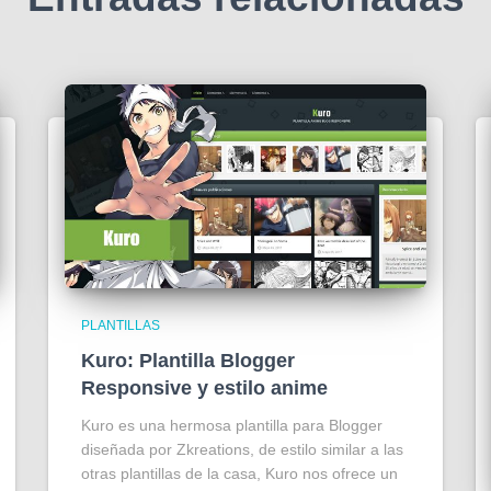
PLANTILLAS
Kuro: Plantilla Blogger
Responsive y estilo anime
Kuro es una hermosa plantilla para Blogger
diseñada por Zkreations, de estilo similar a las
otras plantillas de la casa, Kuro nos ofrece un