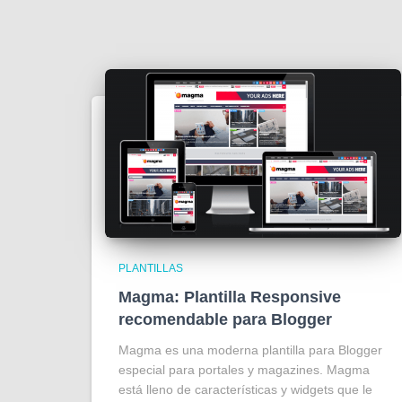
PLANTILLAS
Magma: Plantilla Responsive
recomendable para Blogger
Magma es una moderna plantilla para Blogger
especial para portales y magazines. Magma
está lleno de características y widgets que le