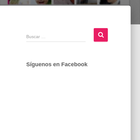
B
u
s
c
a
Síguenos en Facebook
r
: