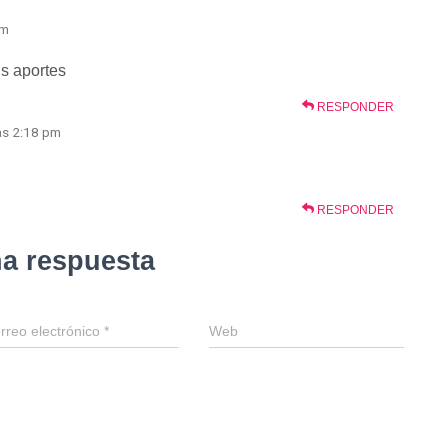
pm
us aportes
RESPONDER
as 2:18 pm
RESPONDER
na respuesta
rreo electrónico
*
Web