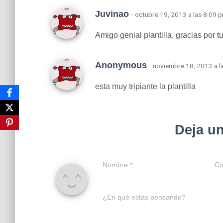
Juvinao
· octubre 19, 2013 a las 8:09 
Amigo genial plantilla, gracias por t
Anonymous
· noviembre 18, 2013 a l
esta muy tripiante la plantilla
Deja u
Nombre
*
Co
¿En qué estás pensando?