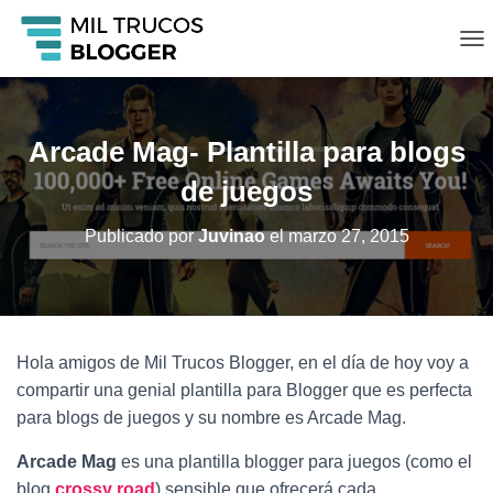
C
A
M
B
I
Arcade Mag- Plantilla para blogs
A
R
de juegos
M
O
Publicado por
Juvinao
el
marzo 27, 2015
D
O
D
E
N
A
Hola amigos de Mil Trucos Blogger, en el día de hoy voy a
V
compartir una genial plantilla para Blogger que es perfecta
E
G
para blogs de juegos y su nombre es Arcade Mag.
A
C
Arcade Mag
es una plantilla blogger para juegos (como el
I
blog
crossy road
) sensible que ofrecerá cada