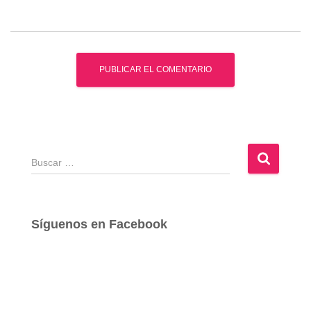
B
u
s
c
a
Síguenos en Facebook
r
: