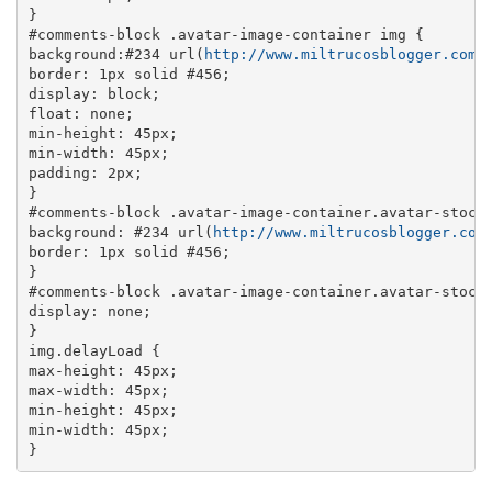
}

#comments-block .avatar-image-container img {

background:#234 url(
http://www.miltrucosblogger.com/
border: 1px solid #456;

display: block;

float: none;

min-height: 45px;

min-width: 45px;

padding: 2px;

}

#comments-block .avatar-image-container.avatar-stock 
background: #234 url(
http://www.miltrucosblogger.com
border: 1px solid #456;

}

#comments-block .avatar-image-container.avatar-stock 
display: none;

}

img.delayLoad {

max-height: 45px;

max-width: 45px;

min-height: 45px;

min-width: 45px;

}