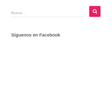
B
u
s
c
a
Síguenos en Facebook
r
: