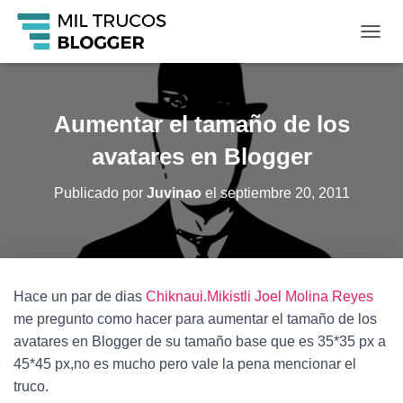
C
A
M
B
I
Aumentar el tamaño de los
A
R
avatares en Blogger
M
O
Publicado por
Juvinao
el
septiembre 20, 2011
D
O
D
E
N
A
Hace un par de dias
Chiknaui.Mikistli Joel Molina Reyes
V
me pregunto como hacer para aumentar el tamaño de los
E
G
avatares en Blogger de su tamaño base que es 35*35 px a
A
45*45 px,no es mucho pero vale la pena mencionar el
C
truco.
I