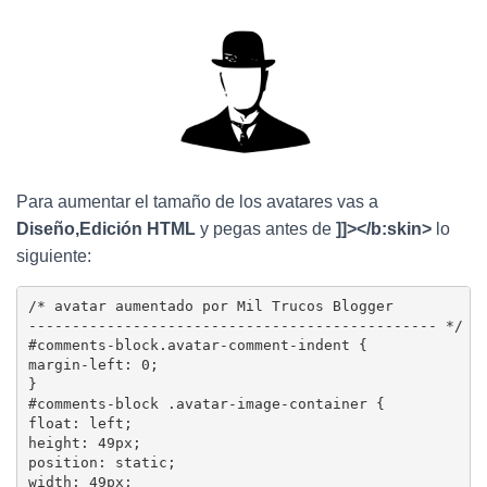
Ó
N
Para aumentar el tamaño de los avatares vas a
Diseño,Edición HTML
y pegas antes de
]]></b:skin>
lo
siguiente:
/* avatar aumentado por Mil Trucos Blogger

----------------------------------------------- */

#comments-block.avatar-comment-indent {

margin-left: 0;

}

#comments-block .avatar-image-container {

float: left;

height: 49px;

position: static;

width: 49px;
