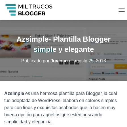
C
A
M
B
I
Azsimple- Plantilla Blogger
A
R
simple y elegante
M
O
Publicado por
Juvinao
el
agosto 25, 2013
D
O
D
E
N
A
Azsimple
es una hermosa plantilla para Blogger, la cual
V
fue adoptada de WordPress, elabora en colores simples
E
G
pero con finos y exquisitos acabados que la hacen muy
A
buena opción para aquellos que estén buscando
C
simplicidad y elegancia.
I