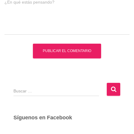
¿En qué estás pensando?
B
u
s
c
a
Síguenos en Facebook
r
: