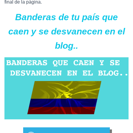
Ó
final de la página.
N
Banderas de tu país que
caen y se desvanecen en el
blog..