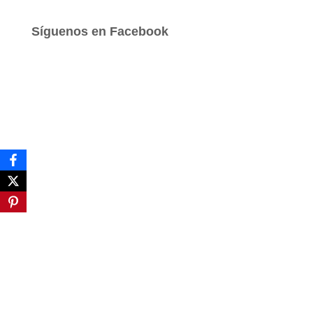
c
a
Síguenos en Facebook
r
: