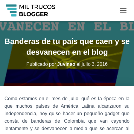
C
A
M
B
I
Banderas de tu país que caen y se
A
R
desvanecen en el blog
M
O
Publicado por
Juvinao
el
julio 3, 2016
D
O
D
E
N
A
Como estamos en el mes de julio, qué es la época en la
V
que muchos países de América Latina alcanzaron su
E
G
independencia, hoy quise hacer un pequeño gadget que
A
consta de banderas de Colombia que van cayendo
C
lentamente y se desvanecen a media que se acercan al
I