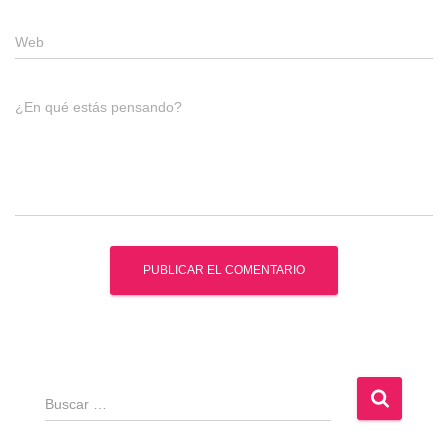
Web
¿En qué estás pensando?
B
u
s