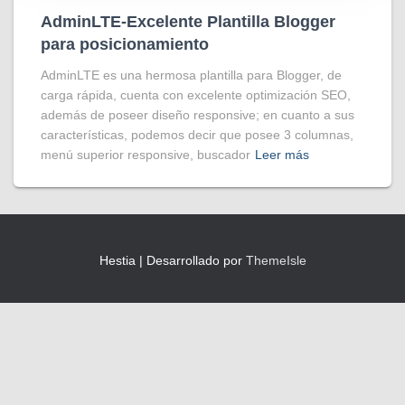
AdminLTE-Excelente Plantilla Blogger
para posicionamiento
AdminLTE es una hermosa plantilla para Blogger, de
carga rápida, cuenta con excelente optimización SEO,
además de poseer diseño responsive; en cuanto a sus
características, podemos decir que posee 3 columnas,
menú superior responsive, buscador
Leer más
Hestia | Desarrollado por
ThemeIsle