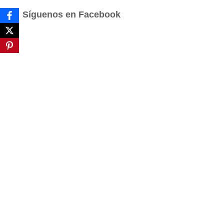
a
Síguenos en Facebook
r
: