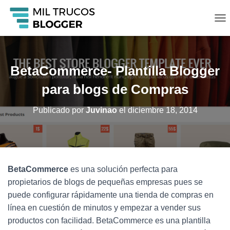
C
A
M
B
I
BetaCommerce- Plantilla Blogger
A
R
para blogs de Compras
M
O
Publicado por
Juvinao
el
diciembre 18, 2014
D
O
D
E
N
A
BetaCommerce
es una solución perfecta para
V
propietarios de blogs de pequeñas empresas pues se
E
G
puede configurar rápidamente una tienda de compras en
A
línea en cuestión de minutos y empezar a vender sus
C
productos con facilidad. BetaCommerce es una plantilla
I