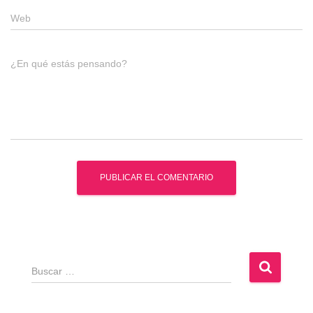
Web
¿En qué estás pensando?
B
u
s
c