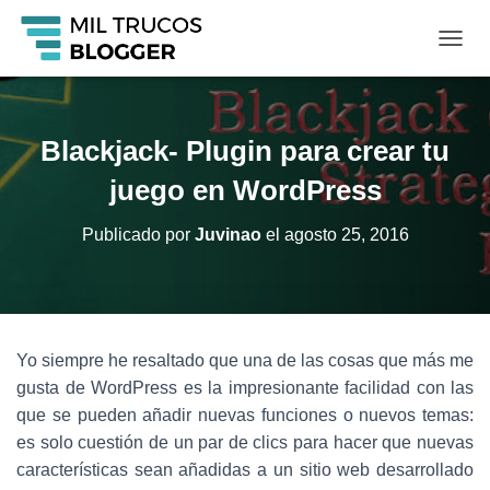
C
A
M
B
I
Blackjack- Plugin para crear tu
A
R
juego en WordPress
M
O
Publicado por
Juvinao
el
agosto 25, 2016
D
O
D
E
N
A
Yo siempre he resaltado que una de las cosas que más me
V
gusta de WordPress es la impresionante facilidad con las
E
G
que se pueden añadir nuevas funciones o nuevos temas:
A
es solo cuestión de un par de clics para hacer que nuevas
C
características sean añadidas a un sitio web desarrollado
I