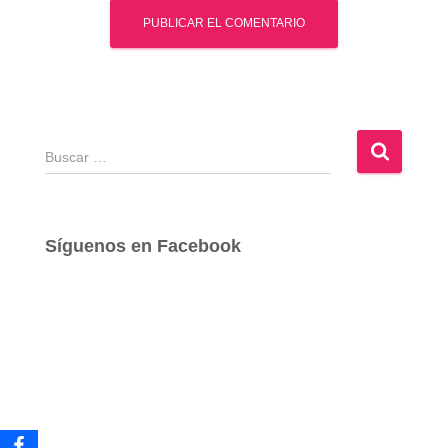
B
u
s
c
a
Síguenos en Facebook
r
: