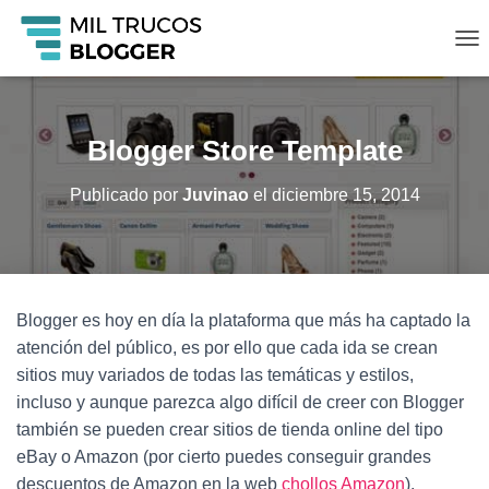
C
A
M
B
I
Blogger Store Template
A
R
Publicado por
Juvinao
el
diciembre 15, 2014
M
O
D
O
D
E
Blogger es hoy en día la plataforma que más ha captado la
N
A
atención del público, es por ello que cada ida se crean
V
sitios muy variados de todas las temáticas y estilos,
E
incluso y aunque parezca algo difícil de creer con Blogger
G
A
también se pueden crear sitios de tienda online del tipo
C
eBay o Amazon (por cierto puedes conseguir grandes
I
descuentos de Amazon en la web
chollos Amazon
),