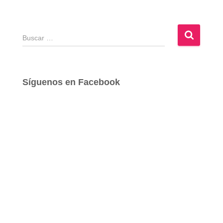
B
u
s
c
a
Síguenos en Facebook
r
: