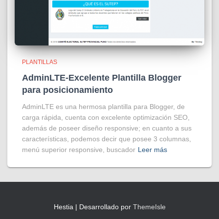
PLANTILLAS
AdminLTE-Excelente Plantilla Blogger
para posicionamiento
AdminLTE es una hermosa plantilla para Blogger, de
carga rápida, cuenta con excelente optimización SEO,
además de poseer diseño responsive; en cuanto a sus
características, podemos decir que posee 3 columnas,
menú superior responsive, buscador
Leer más
Hestia | Desarrollado por
ThemeIsle