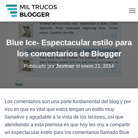
C
A
M
B
I
Blue Ice- Espectacular estilo para
A
R
los comentarios de Blogger
M
O
Publicado por
Juvinao
el
enero 21, 2014
D
O
D
E
N
A
Los comentarios son una parte fundamental del blog y por
V
eso es que es vital que estos tengan un estilo muy
E
G
llamativo y agradable a la vista de los lectores, así que
A
atendiendo a esta premisa es que hoy les voy a compartir
C
un espectacular estilo para los comentarios llamado Blue
I