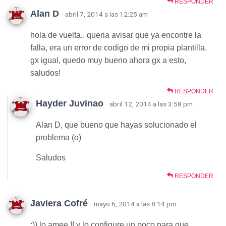
RESPONDER
Alan D
· abril 7, 2014 a las 12:25 am
hola de vuelta.. queria avisar que ya encontre la
falla, era un error de codigo de mi propia plantilla.
gx igual, quedo muy bueno ahora gx a esto,
saludos!
RESPONDER
Hayder Juvinao
· abril 12, 2014 a las 3:58 pm
Alan D, que bueno que hayas solucionado el
problema (o)
Saludos
RESPONDER
Javiera Cofré
· mayo 6, 2014 a las 8:14 pm
:)) lo amee !! y lo configure un poco para que