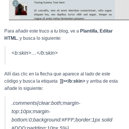
Para añadir este truco a tu blog, ve a
Plantilla, Editar
HTML
, y busca lo siguiente:
<b:skin>…</b:skin>
Allí das clic en la flecha que aparece al lado de este
código y busca la etiqueta
]]></b:skin>
y arriba de esta
añade lo siguiente:
.comments{clear:both;margin-
top:10px;margin-
bottom:0;background:#FFF;border:1px solid
#DDD;padding:10px 5%}