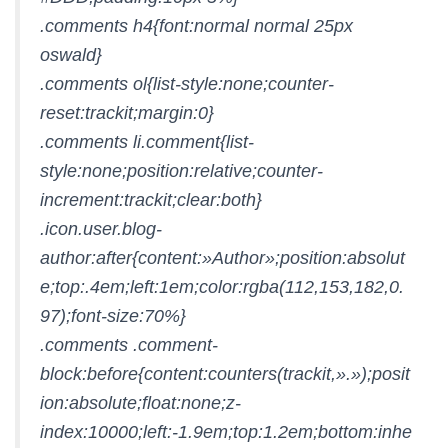
.comments h4{font:normal normal 25px
oswald}
.comments ol{list-style:none;counter-
reset:trackit;margin:0}
.comments li.comment{list-
style:none;position:relative;counter-
increment:trackit;clear:both}
.icon.user.blog-
author:after{content:»Author»;position:absolut
e;top:.4em;left:1em;color:rgba(112,153,182,0.
97);font-size:70%}
.comments .comment-
block:before{content:counters(trackit,».»);posit
ion:absolute;float:none;z-
index:10000;left:-1.9em;top:1.2em;bottom:inhe