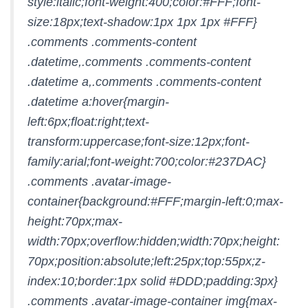
style:italic;font-weight:400;color:#FFF;font-
size:18px;text-shadow:1px 1px 1px #FFF}
.comments .comments-content
.datetime,.comments .comments-content
.datetime a,.comments .comments-content
.datetime a:hover{margin-
left:6px;float:right;text-
transform:uppercase;font-size:12px;font-
family:arial;font-weight:700;color:#237DAC}
.comments .avatar-image-
container{background:#FFF;margin-left:0;max-
height:70px;max-
width:70px;overflow:hidden;width:70px;height:
70px;position:absolute;left:25px;top:55px;z-
index:10;border:1px solid #DDD;padding:3px}
.comments .avatar-image-container img{max-