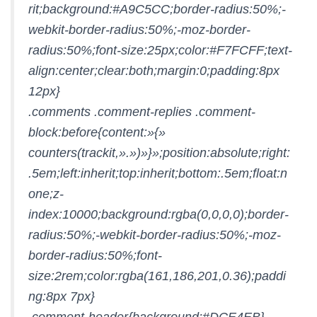
rit;background:#A9C5CC;border-radius:50%;-
webkit-border-radius:50%;-moz-border-
radius:50%;font-size:25px;color:#F7FCFF;text-
align:center;clear:both;margin:0;padding:8px
12px}
.comments .comment-replies .comment-
block:before{content:»{»
counters(trackit,».»)»}»;position:absolute;right:
.5em;left:inherit;top:inherit;bottom:.5em;float:n
one;z-
index:10000;background:rgba(0,0,0,0);border-
radius:50%;-webkit-border-radius:50%;-moz-
border-radius:50%;font-
size:2rem;color:rgba(161,186,201,0.36);paddi
ng:8px 7px}
.comment-header{background:#DCE4EB}