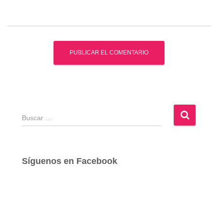
B
u
s
c
a
Síguenos en Facebook
r
: