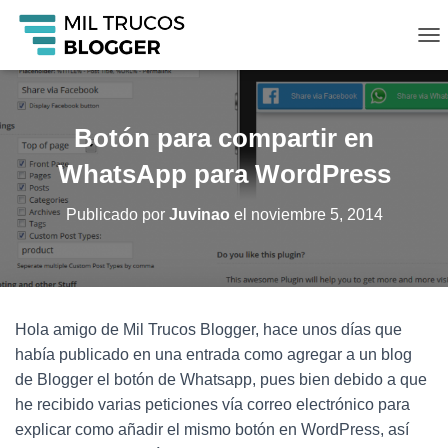
C
A
M
B
I
Botón para compartir en
A
R
WhatsApp para WordPress
M
O
Publicado por
Juvinao
el
noviembre 5, 2014
D
O
D
E
N
A
Hola amigo de Mil Trucos Blogger, hace unos días que
V
había publicado en una entrada como agregar a un blog
E
G
de Blogger el botón de Whatsapp, pues bien debido a que
A
he recibido varias peticiones vía correo electrónico para
C
explicar como añadir el mismo botón en WordPress, así
I