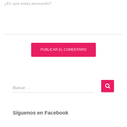
¿En qué estás pensando?
B
u
s
c
a
Síguenos en Facebook
r
: