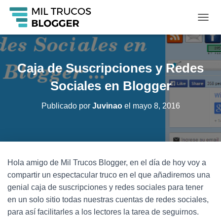
C
A
M
B
I
Caja de Suscripciones y Redes
A
R
Sociales en Blogger
M
O
Publicado por
Juvinao
el
mayo 8, 2016
D
O
D
E
N
A
Hola amigo de Mil Trucos Blogger, en el día de hoy voy a
V
compartir un espectacular truco en el que añadiremos una
E
G
genial caja de suscripciones y redes sociales para tener
A
en un solo sitio todas nuestras cuentas de redes sociales,
C
para así facilitarles a los lectores la tarea de seguirnos.
I