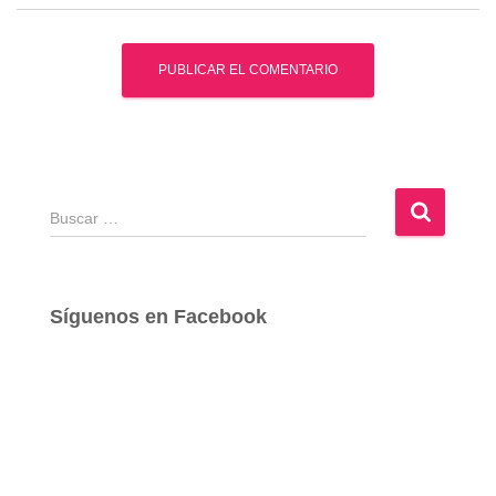
B
u
s
c
a
Síguenos en Facebook
r
: