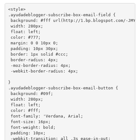
<style>

.ayudadeblogger-subscribe-box-email-field {

 background: #fff url(http://1.bp.blogspot.com/-JMYdQ
 width: 280px;

 float: left;

 color: #777;

 margin: 0 0 10px 0;

 padding: 10px 30px;

 border: 1px solid #ccc;

 border-radius: 4px;

 -moz-border-radius: 4px;

 -webkit-border-radius: 4px;

}

.ayudadeblogger-subscribe-box-email-button {

 background: #09f;

 width: 280px;

 float: left;

 color: #fff;

 font-family: 'Verdana, Arial;

 font-size: 16px;

 font-weight: bold;

 padding: 10px;

 -webkit-transition: all .3s ease-in-out;
