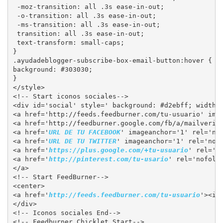
 -moz-transition: all .3s ease-in-out;

 -o-transition: all .3s ease-in-out;

 -ms-transition: all .3s ease-in-out;

 transition: all .3s ease-in-out;

 text-transform: small-caps;

}

.ayudadeblogger-subscribe-box-email-button:hover {

background: #303030;

}

</style>

<!-- Start iconos sociales-->

<div id='social' style=' background: #d2ebff; width: 
<a href='http://feeds.feedburner.com/tu-usuario' ima
<a href='http://feedburner.google.com/fb/a/mailverif
<a href='
URL DE TU FACEBOOK
' imageanchor='1' rel='no
<a href='
URL DE TU TWITTER
' imageanchor='1' rel='nof
<a href='
https://plus.google.com/+tu-usuario
' rel='n
<a href='
http://pinterest.com/tu-usario
' rel='nofoll
</a>

<!-- Start FeedBurner-->

<center>

<a href='
http://feeds.feedburner.com/tu-usuario
'><im
</div>

<!-- Iconos sociales End-->

<!-- Feedburner Chicklet Start-->
