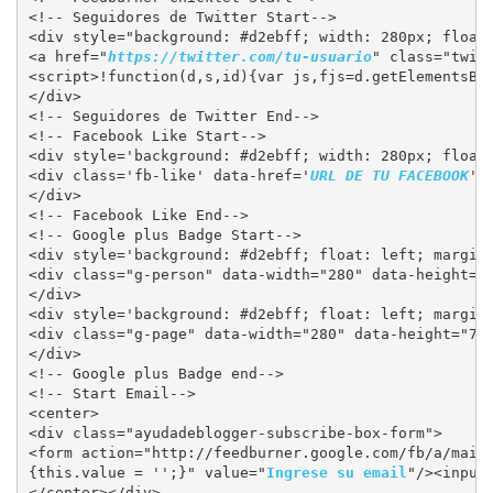
<!-- Seguidores de Twitter Start-->

<div style="background: #d2ebff; width: 280px; float:
<a href="
https://twitter.com/tu-usuario
" class="twit
<script>!function(d,s,id){var js,fjs=d.getElementsByT
</div>

<!-- Seguidores de Twitter End-->

<!-- Facebook Like Start-->

<div style='background: #d2ebff; width: 280px; float:
<div class='fb-like' data-href='
URL DE TU FACEBOOK
' 
</div>

<!-- Facebook Like End-->

<!-- Google plus Badge Start-->

<div style='background: #d2ebff; float: left; margin:
<div class="g-person" data-width="280" data-height="
</div>

<div style='background: #d2ebff; float: left; margin:
<div class="g-page" data-width="280" data-height="70
</div>

<!-- Google plus Badge end-->

<!-- Start Email-->

<center>

<div class="ayudadeblogger-subscribe-box-form">

<form action="http://feedburner.google.com/fb/a/mail
{this.value = '';}" value="
Ingrese su email
"/><input
</center></div>
