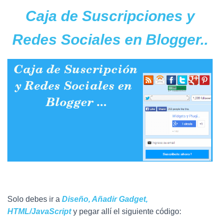
Ó
N
Caja de Suscripciones y
Redes Sociales en Blogger..
Solo debes ir a
D
iseño, Añadir Gadget,
HTML/JavaScript
y pegar allí el siguiente código: