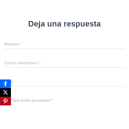
Deja una respuesta
Nombre
*
Correo electrónico
*
Web
¿En qué estás pensando?