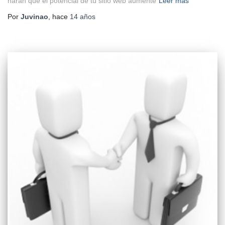
haran que el potencial de tu sitio web aumente
Leer más
Por
Juvinao
, hace
14 años