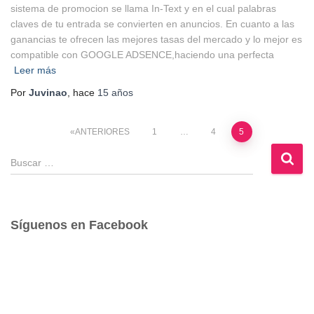
sistema de promocion se llama In-Text y en el cual palabras
claves de tu entrada se convierten en anuncios. En cuanto a las
ganancias te ofrecen las mejores tasas del mercado y lo mejor es
compatible con GOOGLE ADSENCE,haciendo una perfecta
Leer más
Por
Juvinao
, hace
15 años
Paginación
ANTERIORES
1
…
4
5
B
de
u
s
entradas
c
a
Síguenos en Facebook
r
: