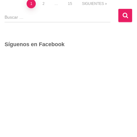
Paginación
1
2
…
15
SIGUIENTES
B
de
u
s
entradas
c
a
Síguenos en Facebook
r
: