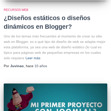
RECURSOS WEB
¿Diseños estáticos o diseños
dinámicos en Blogger?
Uno de los temas más frecuentes al momento de crear su sitio
web en Blogger, es a qué tipo de diseño de web se adapta mejor
esta plataforma, ya sea una web de diseño estático (lo cual es
típico para páginas web de pequeñas empresas en los cuales
solo requiere
Leer más
Por
Juvinao
, hace
10 años