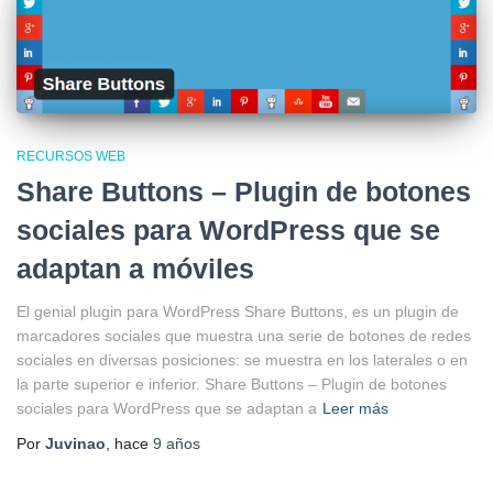
RECURSOS WEB
Share Buttons – Plugin de botones
sociales para WordPress que se
adaptan a móviles
El genial plugin para WordPress Share Buttons, es un plugin de
marcadores sociales que muestra una serie de botones de redes
sociales en diversas posiciones: se muestra en los laterales o en
la parte superior e inferior. Share Buttons – Plugin de botones
sociales para WordPress que se adaptan a
Leer más
Por
Juvinao
, hace
9 años