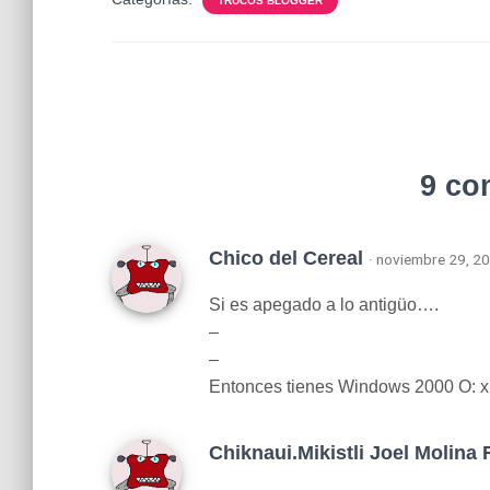
TRUCOS BLOGGER
9 co
Chico del Cereal
· noviembre 29, 2
Si es apegado a lo antigüo….
–
–
Entonces tienes Windows 2000 O: 
Chiknaui.Mikistli Joel Molina