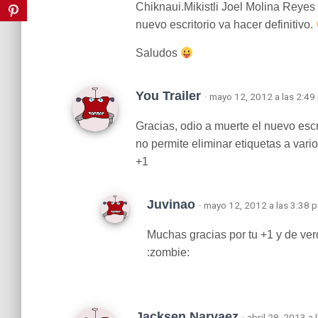
Chiknaui.Mikistli Joel Molina Reyes
nuevo escritorio va hacer definitivo.
Saludos
You Trailer
· mayo 12, 2012 a las 2:49
Gracias, odio a muerte el nuevo escr
no permite eliminar etiquetas a vario
+1
Juvinao
· mayo 12, 2012 a las 3:38 
Muchas gracias por tu +1 y de verd
:zombie:
Jacksen Narvaez
· abril 28, 2013 a