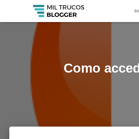
IN
Como accede