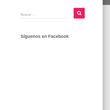
B
u
s
c
a
Síguenos en Facebook
r
: