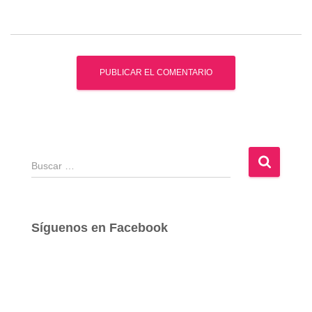
B
u
s
c
a
Síguenos en Facebook
r
: