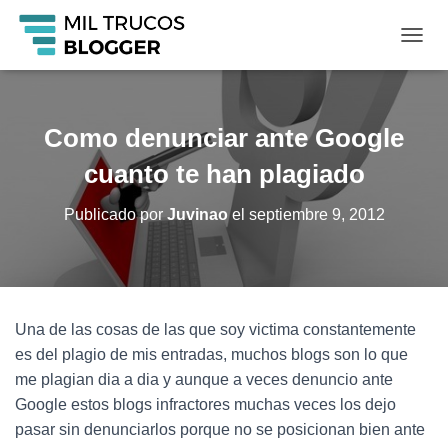
C
A
M
B
I
Como denunciar ante Google
A
R
cuanto te han plagiado
M
O
Publicado por
Juvinao
el
septiembre 9, 2012
D
O
D
E
N
A
Una de las cosas de las que soy victima constantemente
V
es del plagio de mis entradas, muchos blogs son lo que
E
G
me plagian dia a dia y aunque a veces denuncio ante
A
Google estos blogs infractores muchas veces los dejo
C
pasar sin denunciarlos porque no se posicionan bien ante
I