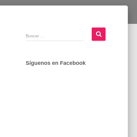
B
u
s
c
a
Síguenos en Facebook
r
: