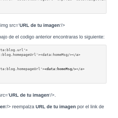
<img src=’
URL de tu imagen
‘/>
ajo de el codigo anterior encontraras lo siguiente:
ta:blog.url'>

:blog.homepageUrl'><data:homeMsg/></a>

ata:blog.homepageUrl'>
<data:homeMsg/>
</a>

src=’
URL de tu imagen
‘/>.
gen
‘/> reempalza
URL de tu imagen
por el link de