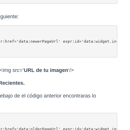
iguiente:
pr:href='data:newerPageUrl' expr:id='data:widget.instanc
<img src=’
URL de tu imagen
‘/>
Recientes.
ebajo de el código anterior encontraras lo
pr:href='data:olderPageUrl' expr:id='data:widget.instanc