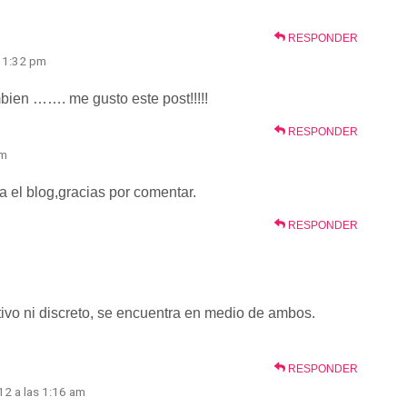
RESPONDER
 11:32 pm
ien ……. me gusto este post!!!!!
RESPONDER
pm
 el blog,gracias por comentar.
RESPONDER
ivo ni discreto, se encuentra en medio de ambos.
RESPONDER
12 a las 1:16 am