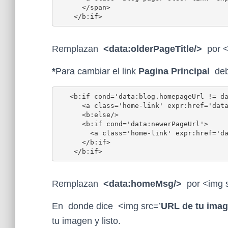
      </span>

    </b:if>
Remplazan
<data:olderPageTitle
/>
por 
*
Para cambiar el link
Pagina Principal
deb
   <b:if cond='data:blog.homepageUrl != da
      <a class='home-link' expr:href='data
      <b:else/>

      <b:if cond='data:newerPageUrl'>

        <a class='home-link' expr:href='d
      </b:if>

    </b:if>
Remplazan
<data:homeMsg/>
por <img 
En donde dice <img src=’
URL de tu ima
tu imagen y listo.