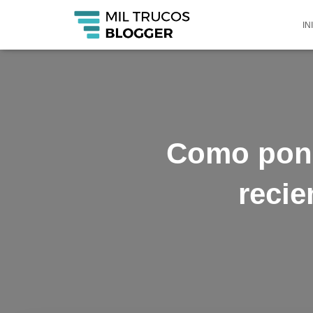
IN
Como pone
recie