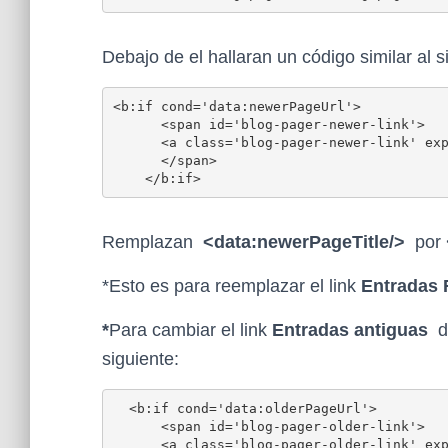
Debajo de el hallaran un código similar al s
<b:if cond='data:newerPageUrl'>

      <span id='blog-pager-newer-link'>

      <a class='blog-pager-newer-link' ex
      </span>

    </b:if>
Remplazan
<data:newerPageTitle/>
por 
*Esto es para reemplazar el link
Entradas 
*
Para cambiar el link
Entradas antiguas
d
siguiente:
  <b:if cond='data:olderPageUrl'>

      <span id='blog-pager-older-link'>

      <a class='blog-pager-older-link' ex