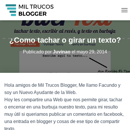
C
A
M
B
I
¿Como tachar o girar un texto?
A
R
Publicado por
Juvinao
el
mayo 29, 2014
M
O
D
O
D
E
Hola amigos de Mil Trucos Blogger, Me llamo Facundo y
N
A
soy un Nuevo Ayudante de la Web.
V
Hoy les compartire una Web que nos permite girar, tachar
E
o encerrar en una burbuja nuestro texto, para mi resulto
G
A
muy útil si queriamos publicar un comentario en facebook,
C
una entrada en blogger y cosas de ese tipo de compartir
I
texto.