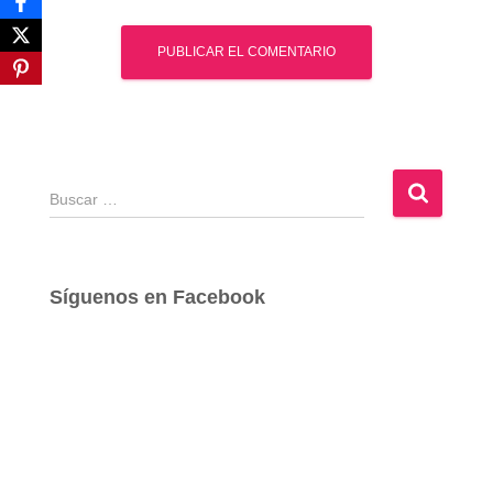
B
u
s
c
a
Síguenos en Facebook
r
: