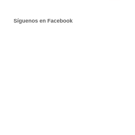
s
c
a
Síguenos en Facebook
r
: