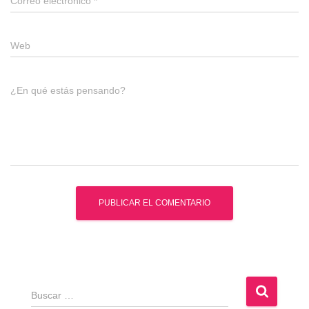
Correo electrónico
*
Web
¿En qué estás pensando?
B
u