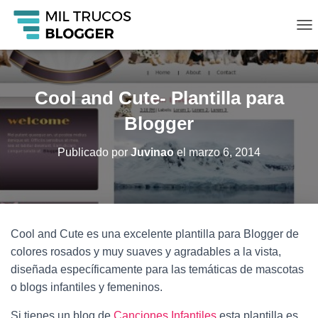
C
A
M
B
I
Cool and Cute- Plantilla para
A
R
Blogger
M
O
Publicado por
Juvinao
el
marzo 6, 2014
D
O
D
E
N
A
Cool and Cute es una excelente plantilla para Blogger de
V
colores rosados y muy suaves y agradables a la vista,
E
G
diseñada específicamente para las temáticas de mascotas
A
o blogs infantiles y femeninos.
C
I
Si tienes un blog de
Canciones Infantiles
esta plantilla es