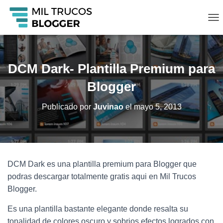
C
A
M
B
I
DCM Dark- Plantilla Premium para
A
R
Blogger
M
O
Publicado por
Juvinao
el
mayo 5, 2013
D
O
D
E
N
A
DCM Dark es una plantilla premium para Blogger que
V
podras descargar totalmente gratis aqui en Mil Trucos
E
G
Blogger.
A
C
Es una plantilla bastante elegante donde resalta su
I
tonalidad de colores oscuro y sobrios efectos logrados con