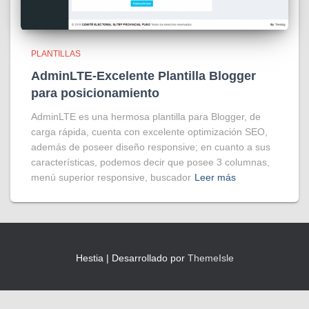
PLANTILLAS
AdminLTE-Excelente Plantilla Blogger
para posicionamiento
AdminLTE es una hermosa plantilla para Blogger, de
carga rápida, cuenta con excelente optimización SEO,
además de poseer diseño responsive; en cuanto a sus
características, podemos decir que posee 3 columnas,
menú superior responsive, buscador
Leer más
Hestia | Desarrollado por
ThemeIsle