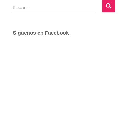
B
u
s
c
a
Síguenos en Facebook
r
: